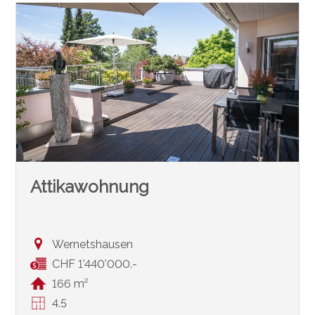
Attikawohnung
Wernetshausen
CHF 1'440'000.-
166 m²
4.5