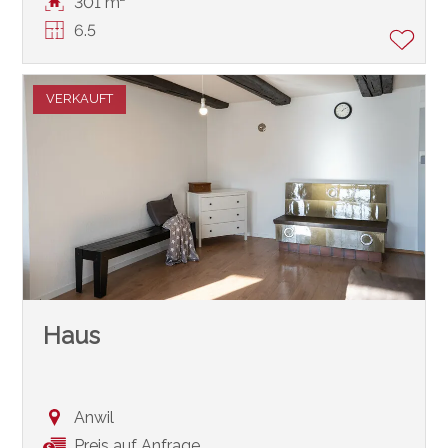
301 m²
6.5
VERKAUFT
Haus
Anwil
Preis auf Anfrage