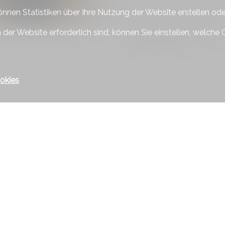
Überlassen Sie uns die orga
önnen Statistiken über Ihre Nutzung der Website erstellen od
Unsere Kunden verlassen sic
Wir garantieren Ihnen unser 
 der Website erforderlich sind, können Sie einstellen, welche 
Immobilienverkauf.
okies
ieren Sie uns
Bleiben Sie verbunden
 Immobilien
Verpassen Sie keine Objekte, meld
kostenlos an.
strasse 19
kon / ZH
Sich anmelden