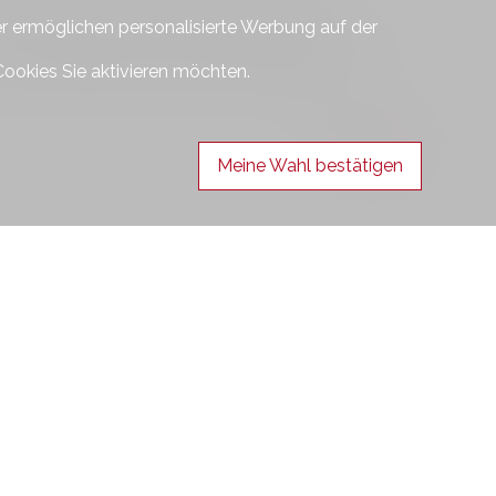
nisatorischen und bürokratischen Aufgaben.
er ermöglichen personalisierte Werbung auf der
h seit Jahren als kompetente Spezialisten auf uns.
volles Engagement für Ihren erfolgreichen
Cookies Sie aktivieren möchten.
Kontakt
Meine Wahl bestätigen
en Sie sich