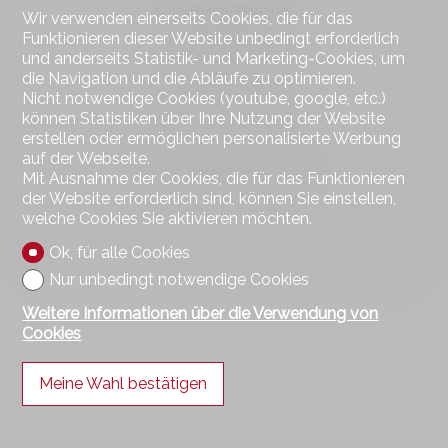
Cappellini Immobilien
Wir verwenden einerseits Cookies, die für das
Baumgartenstrasse 19
Funktionieren dieser Website unbedingt erforderlich
8330 Pfäffikon / ZH
und anderseits Statistik- und Marketing-Cookies, um
Tel.
052 343 25 25
die Navigation und die Abläufe zu optimieren.
Mob.
079 236 21 36
Nicht notwendige Cookies (youtube, google, etc.)
info@cappellini-immobilien.ch
können Statistiken über Ihre Nutzung der Website
erstellen oder ermöglichen personalisierte Werbung
Bleiben Sie verbunden
auf der Webseite.
Mit Ausnahme der Cookies, die für das Funktionieren
Verpassen Sie keine Objekte, melden Sie sich kostenlos an.
der Website erforderlich sind, können Sie einstellen,
welche Cookies Sie aktivieren möchten.
Sich anmelden
Ok, für alle Cookies
Nur unbedingt notwendige Cookies
®
Software Immomig
2004-2026, IMMOMIG AG | Alle Rechte vorbehalten
| Unsere Inserate auf
dreamo.ch
Weitere Informationen über die Verwendung von
Cookies
Meine Wahl bestätigen