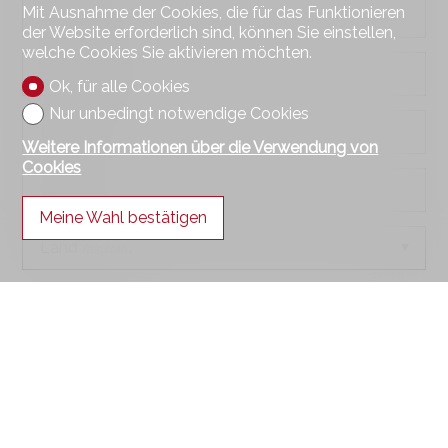
Mit Ausnahme der Cookies, die für das Funktionieren
Firma
fakultativ
der Website erforderlich sind, können Sie einstellen,
welche Cookies Sie aktivieren möchten.
Adresse
fakultativ
Ok, für alle Cookies
Nur unbedingt notwendige Cookies
PLZ
fakultativ
Weitere Informationen über die Verwendung von
Cookies
Ort
fakultativ
Meine Wahl bestätigen
Land
fakultativ
Telefon
E-Mail
Woher kennen Sie uns?
fakultativ