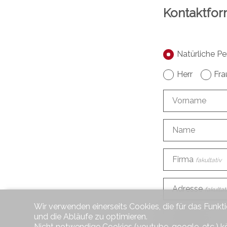
Kontaktfor
Natürliche Pe
Herr
Fra
Vorname
Name
Firma
fakultativ
Adresse
fakultat
Wir verwenden einerseits Cookies, die für das Funkt
und die Abläufe zu optimieren.
PLZ
fakultativ
Nicht notwendige Cookies (youtube, google, etc.) k