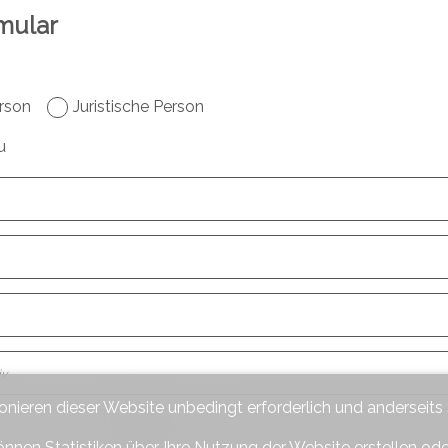
mular
rson
Juristische Person
u
iv
ionieren dieser Website unbedingt erforderlich und anderseits
Ort
fakultativ
önnen Statistiken über Ihre Nutzung der Website erstellen od