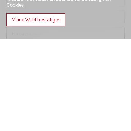
Cookies
Name
Meine Wahl bestätigen
Firma
fakultativ
Adresse
fakultativ
PLZ
fakultativ
Ort
fakultativ
Land
fakultativ
Telefon