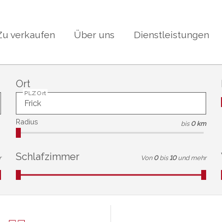
Zu verkaufen
Über uns
Dienstleistungen
Ort
PLZ Ort
Radius
bis
0 km
Schlafzimmer
r
Von
0
bis
10
und mehr