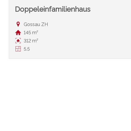
Doppeleinfamilienhaus
Gossau ZH
145 m²
312 m²
5.5