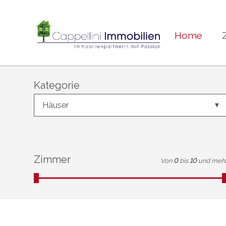
Home
Kategorie
Häuser
Zimmer
Von
0
bis
10
und meh