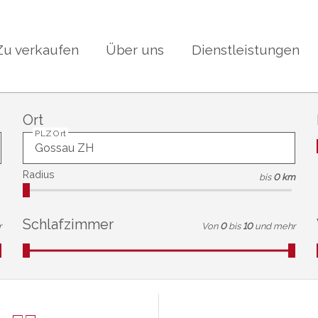
Zu verkaufen
Über uns
Dienstleistungen
Ort
PLZ Ort
Radius
bis
0 km
Schlafzimmer
r
Von
0
bis
10
und mehr